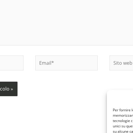
Email*
Sito
web
Per fornire 
memorizzare 
tecnologie c
unici su que
su alcune ca