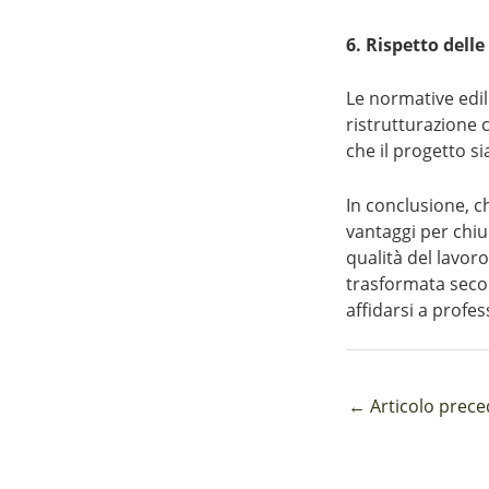
6. Rispetto dell
Le normative edi
ristrutturazione 
che il progetto si
In conclusione, c
vantaggi per chiun
qualità del lavor
trasformata second
affidarsi a profes
←
Articolo prec