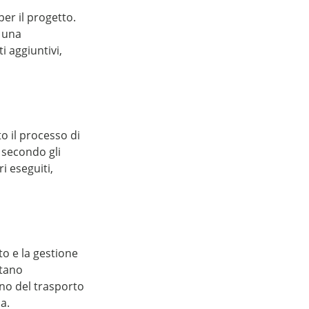
er il progetto.
 una
i aggiuntivi,
o il processo di
i secondo gli
i eseguiti,
o e la gestione
ttano
ano del trasporto
a.