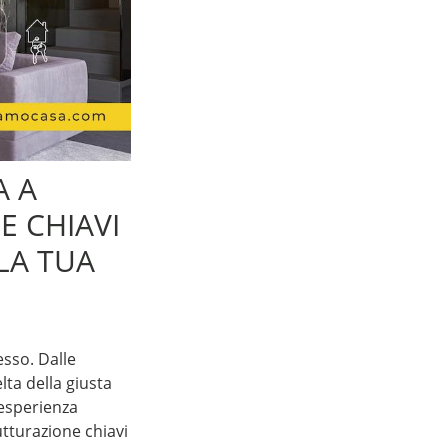
A A
E CHIAVI
LA TUA
sso. Dalle
lta della giusta
’esperienza
utturazione chiavi