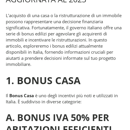
L’acquisto di una casa o la ristrutturazione di un immobile
possono rappresentare una decisione finanziaria
significativa. Fortunatamente, il governo italiano offre una
serie di bonus edilizi per agevolare gli acquirenti di
immobili e incentivare le ristrutturazioni. In questo
articolo, esploreremo i bonus edilizi attualmente
disponibili in Italia, fornendo informazioni cruciali per
aiutarti a prendere decisioni informate sul tuo progetto
immobiliare.
1. BONUS CASA
Il
Bonus Casa
è uno degli incentivi più noti e utilizzati in
Italia. È suddiviso in diverse categorie:
A. BONUS IVA 50% PER
ABITAZIONI EFFICIENTI