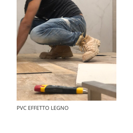
PVC EFFETTO LEGNO