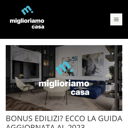
Vai
Mai
al
contenuto
Men
Navigazione
articoli
BONUS EDILIZI? ECCO LA GUIDA
AGGIORNATA AL 2023