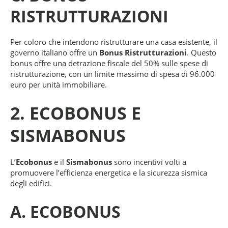
RISTRUTTURAZIONI
Per coloro che intendono ristrutturare una casa esistente, il
governo italiano offre un
Bonus Ristrutturazioni
. Questo
bonus offre una detrazione fiscale del 50% sulle spese di
ristrutturazione, con un limite massimo di spesa di 96.000
euro per unità immobiliare.
2. ECOBONUS E
SISMABONUS
L’
Ecobonus
e il
Sismabonus
sono incentivi volti a
promuovere l’efficienza energetica e la sicurezza sismica
degli edifici.
A. ECOBONUS